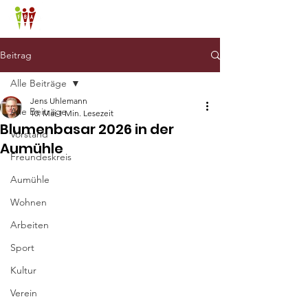
Freundeskreis Aumühle
Beitrag
Alle Beiträge
Jens Uhlemann
Alle Beiträge
10. Mai
1 Min. Lesezeit
Blumenbasar 2026 in der
Vorstand
Aumühle
Freundeskreis
Aumühle
Wohnen
Arbeiten
Sport
Kultur
Verein