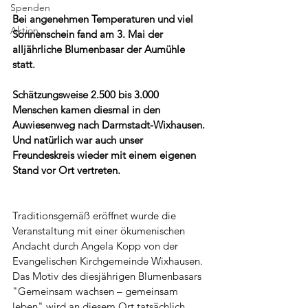
Spenden
Bei angenehmen Temperaturen und viel 
Aktion
Sonnenschein fand am 3. Mai der 
alljährliche Blumenbasar der Aumühle 
statt.
Schätzungsweise 2.500 bis 3.000 
Menschen kamen diesmal in den 
Auwiesenweg nach Darmstadt-Wixhausen. 
Und natürlich war auch unser 
Freundeskreis wieder mit einem eigenen 
Stand vor Ort vertreten.
Traditionsgemäß eröffnet wurde die 
Veranstaltung mit einer ökumenischen 
Andacht durch Angela Kopp von der 
Evangelischen Kirchgemeinde Wixhausen. 
Das Motiv des diesjährigen Blumenbasars 
"Gemeinsam wachsen – gemeinsam 
leben" wird an diesem Ort tatsächlich 